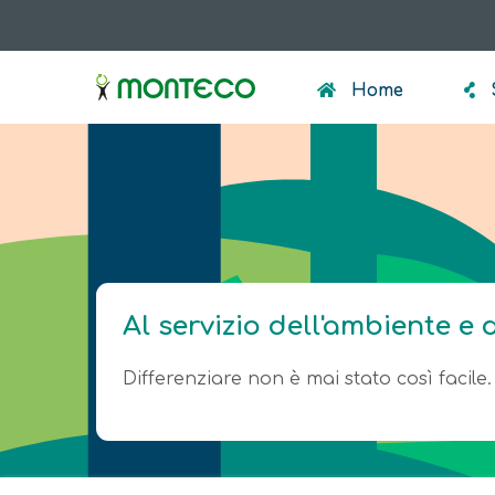
Salta
al
menumonteco
contenuto
Home
principale
Al servizio dell'ambiente e 
Differenziare non è mai stato così facile.