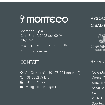
ASSOC
CISAM
Monteco S.p.A.
Cap. Soc. € 2.105.664,00 i.v.
C.F./P.IVA -
Reg. Imprese LE - n. 02153830753
All rights reserved
SERVIZ
CONTATTI
Calendar
Via Campania, 30 - 73100 Lecce (LE)
+39 0832 791015
Cerca rif
+39 0832 792301
Spazzam
info@montecospa.it
Servizi 
Centri di
Punti di 
Sportelli 